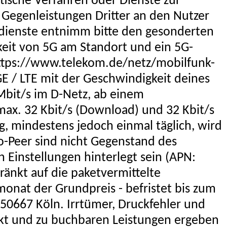
ische Verfahren oder Dienste zur
Gegenleistungen Dritter an den Nutzer
tdienste entnimm bitte den gesonderten
arkeit von 5G am Standort und ein 5G-
 https://www.telekom.de/netz/mobilfunk-
GE / LTE mit der Geschwindigkeit deines
 Mbit/s im D-Netz, ab einem
ax. 32 Kbit/s (Download) und 32 Kbit/s
 mindestens jedoch einmal täglich, wird
o-Peer sind nicht Gegenstand des
 Einstellungen hinterlegt sein (APN:
ränkt auf die paketvermittelte
monat der Grundpreis - befristet bis zum
50667 Köln. Irrtümer, Druckfehler und
ukt und zu buchbaren Leistungen ergeben