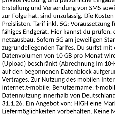
private Nutzung und persönliche Eingabe
Erstellung und Versendung von SMS sowi
zur Folge hat, sind unzulässig. Die Ko
Preislisten. Tarif inkl. 5G: Voraussetzun
fähiges Endgerät. Hier kannst du prüfen
netzausbau. Sofern 5G am jeweiligen Stan
zugrundeliegenden Tarifes. Du surfst mit
Datenvolumen von 10 GB pro Monat wird 
(Upload) beschränkt (Abrechnung im 10-K
auf den begonnenen Datenblock aufgerund
Vertrages. Zur Nutzung des mobilen Inter
internet.t-mobile; Benutzername: t-mobile
Datennutzung innerhalb von Deutschland. 
31.1.26. Ein Angebot von: HIGH eine Mar
Liefermöglichkeiten vorbehalten. Keine 