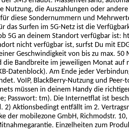
 der SMS erlaubt. Massenversand, automat
e Nutzung, die Auszahlungen oder andere 
sten für diese Sondernummern und Mehrwer
g für das Surfen im 5G-Netz ist die Verfügb
, ob 5G an deinem Standort verfügbar ist:
dort nicht verfügbar ist, surfst Du mit ED
 einer Geschwindigkeit von bis zu max. 50
die Bandbreite im jeweiligen Monat auf m
B-Datenblock). Am Ende jeder Verbindung,
et. VoIP, BlackBerry-Nutzung und Peer-t
nets müssen in deinem Handy die richtigen
; Passwort: tm). Die Internetflat ist besch
2) Aktionsbedingt entfällt im 2. Vertrags
ke der mobilezone GmbH, Richmodstr. 10, 
Mitnahmegarantie. Einzelheiten zum Prod